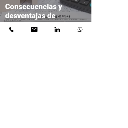
Consecuencias y
desventajas de
declararse insolvente
por deudas en
Colombia
Juan Diego Guzmán Botero
21 nov 2025
4 min de lectura
Derecho tributario
Protección al
consumidor financiero:
¿Como actuar frente a