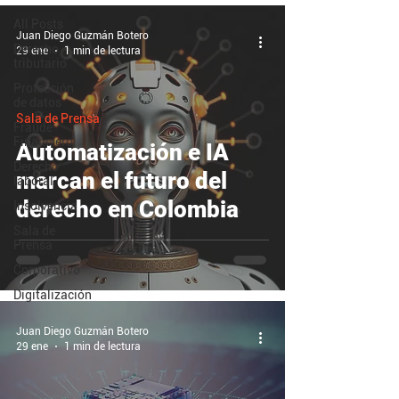
All Posts
Juan Diego Guzmán Botero
Derecho
29 ene
1 min de lectura
tributario
Protección
de datos
Sala de Prensa
Fraude
Financiero
Automatización e IA
Derecho
marcan el futuro del
laboral
derecho en Colombia
Insolvencia
Sala de
Prensa
Corporativo
Digitalización
Juan Diego Guzmán Botero
29 ene
1 min de lectura