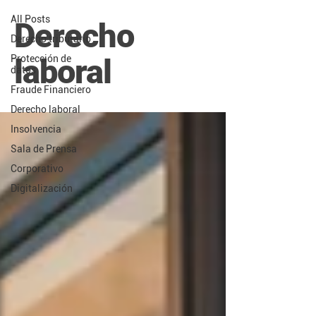
All Posts
Derecho
Derecho tributario
laboral
Protección de
datos
Fraude Financiero
Derecho laboral
Insolvencia
Sala de Prensa
Corporativo
Digitalización