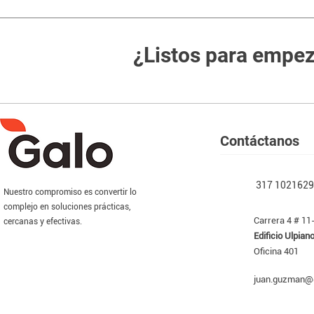
bienes comunes. También intervenimos ant
necesario.
¿Listos para empe
Contáctanos
317 1021629
Nuestro compromiso es convertir lo
complejo en soluciones prácticas,
Carrera 4 # 1
cercanas y efectivas.
Edificio Ulpian
Oficina 401
juan.guzman@g