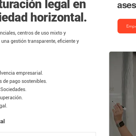
turación legal en
ases
iedad horizontal.
Emp
nciales, centros de uso mixto y
una gestión transparente, eficiente y
lvencia empresarial.
s de pago sostenibles.
 Sociedades.
cuperación.
gal.
al