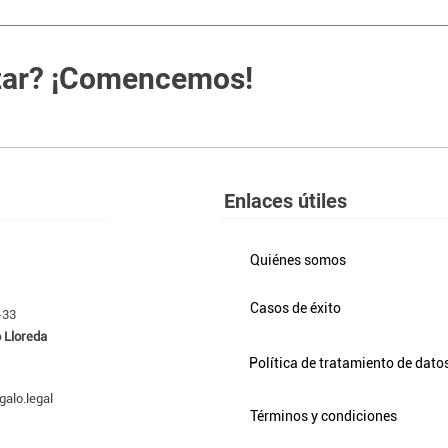
e entidades de control cuando sea
zar? ¡Comencemos!
Enlaces útiles
Quiénes somos
Casos de éxito
1-33
o Lloreda
Política de tratamiento de dato
alo.legal
Términos y condiciones