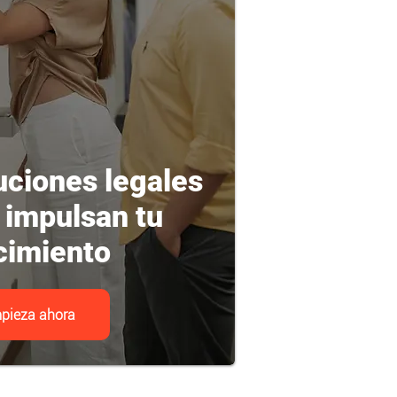
uciones legales
 impulsan tu
cimiento
pieza ahora