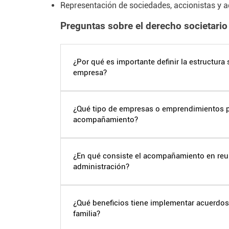
Representación de sociedades, accionistas y ad
Preguntas sobre el derecho societario
¿Por qué es importante definir la estructura
empresa?
La estructura societaria determina cómo s
distribuyen responsabilidades, cómo se pro
¿Qué tipo de empresas o emprendimientos p
acompañamiento?
obligaciones legales y tributarias. Elegir bie
futuros y permite un crecimiento ordenado 
Cualquier negocio, desde startups en eta
o familiares, puede fortalecer su sostenibil
¿En qué consiste el acompañamiento en reu
administración?
definida. Nuestro enfoque se adapta al tama
Asistimos y asesoramos en juntas directiv
gobierno corporativo para garantizar que l
¿Qué beneficios tiene implementar acuerdos
familia?
los estatutos y los acuerdos entre socios. 
claridad en los procedimientos.