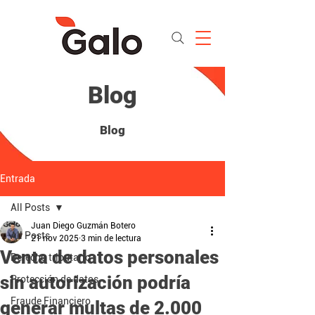
Blog
Blog
Entrada
All Posts
Juan Diego Guzmán Botero
All Posts
21 nov 2025
3 min de lectura
Venta de datos personales
Derecho tributario
sin autorización podría
Protección de datos
Fraude Financiero
generar multas de 2.000