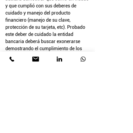
y que cumplió con sus deberes de 
cuidado y manejo del producto 
financiero (manejo de su clave, 
protección de su tarjeta, etc). Probado 
este deber de cuidado la entidad 
bancaria deberá buscar exonerarse 
demostrando el cumplimiento de los 
protocolos de su sistema de seguridad 
bancaria.
¿Puedo realizar una acción de 
protección al consumidor financiero 
sin abogado?
Es posible iniciar este tipo de 
demandas sin abogado, siempre y 
cuando la cuantía no supere los 40 
salarios mínimos mensuales vigentes 