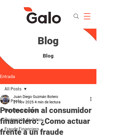
Blog
Blog
Entrada
All Posts
Juan Diego Guzmán Botero
All Posts
21 nov 2025
4 min de lectura
Protección al consumidor
Derecho tributario
financiero: ¿Como actuar
Protección de datos
Fraude Financiero
frente a un fraude